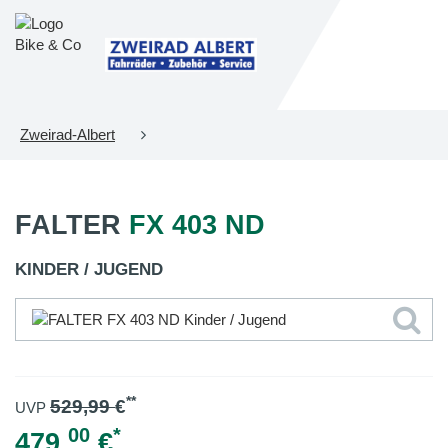
Zweirad-Albert
FALTER
FX 403 ND
KINDER / JUGEND
**
529,99
€
UVP
00
*
479,
€